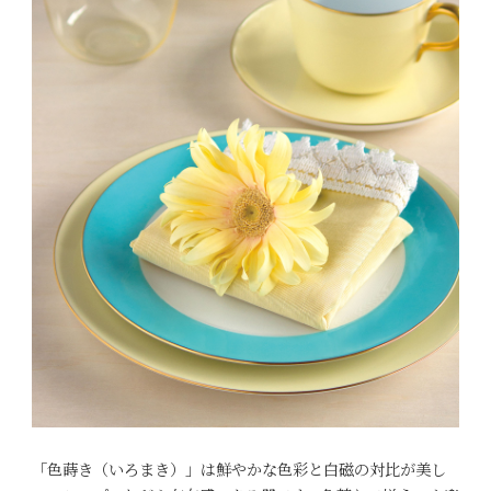
「色蒔き（いろまき）」は鮮やかな色彩と白磁の対比が美し