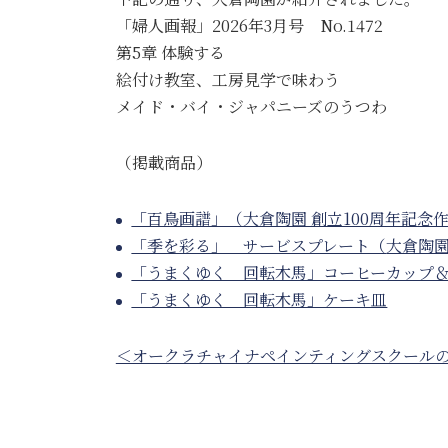
「婦人画報」2026年3月号 No.1472
第5章 体験する
絵付け教室、工房見学で味わう
メイド・バイ・ジャパニーズのうつわ
（掲載商品）
「百鳥画譜」（大倉陶園 創立100周年記念
「季を彩る」 サービスプレート（
大倉陶園
「うまくゆく 回転木馬」コーヒーカップ
「うまくゆく 回転木馬」ケーキ皿
＜オークラチャイナペインティングスクール