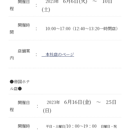
6月6日(火) ～ 10日
2023年
開催日
：
程
(土)
開催時
：
10:00～17:00（12:40～13:20一時閉店）
間
店舗案
：
本社店のページ
内
●帝国ホテ
ル店●
6月16日(金) ～ 25日
2023年
開催日
：
程
(日)
開催時
/10：00～19：00
平日・土曜日
日曜日・祝
：