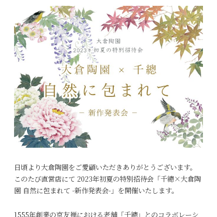
日頃より大倉陶園をご愛顧いただきありがとうございます。
このたび直営店にて 2023年初夏の特別招待会「千總×大倉陶
園 自然に包まれて -新作発表会-」を開催いたします。
1555年創業の京友禅における老舗「千總」とのコラボレーシ